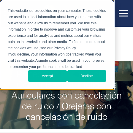
This website stores cookies on your computer. These cookies
are used to collect information about how you interact with
our website and allow us to remember you. We use this
information in order to improve and customize your browsing
experience and for analytics and metrics about our visitors
both on this website and other media. To find out more about
the cookies we use, see our Privacy Policy.
If you decline, your information won’t be tracked when you
visit this website. A single cookie will be used in your browser
to remember your preference not to be tracked.
Protección auditiva digital
Accept
Decline
Comunicación inteligente
Auriculares con cancelación
de ruido / Orejeras con
cancelación de ruido