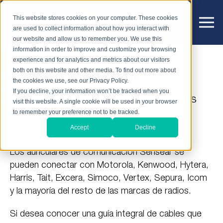
This website stores cookies on your computer. These cookies
are used to collect information about how you interact with
our website and allow us to remember you. We use this
information in order to improve and customize your browsing
experience and for analytics and metrics about our visitors
Main Page Title
both on this website and other media. To find out more about
the cookies we use, see our Privacy Policy.
If you decline, your information won’t be tracked when you
Guía de referencia de cables de radios
visit this website. A single cookie will be used in your browser
to remember your preference not to be tracked.
receptores y transmisores para
Accept
Decline
auriculares
Los auriculares de comunicación Sensear se
pueden conectar con Motorola, Kenwood, Hytera,
Harris, Tait, Excera, Simoco, Vertex, Sepura, Icom
y la mayoría del resto de las marcas de radios.
Si desea conocer una guía integral de cables que